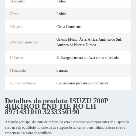
6Tamanho:
Padrão
7Peso:
Padrão
8Origem:
China Continental
Oriente Médio, Ásia, África, América do Sul,
9Mercado principal:
América do Norte e Europa
10Pacote:
Embalagem neutra ou fazer como solicitado
11Garantia:
6 meses
12Preço & Stocks:
Contacte-nos para mais informações
Detalhes do produto
ISUZU
700P
4HK1
ROD END TIE RO LH
8971431010 3233350190
A função principal da junta de esferas da vara é conectar os componentes da suspensão
e a barra de equilíbrio no sistema de suspensão do carro, transmitindo a força entre a
suspensão e a barra de equilíbrio.