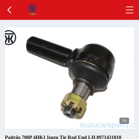
3
/4
Padrão 700P 4HK1 Isuzu Tie Rod End LH 8971431010