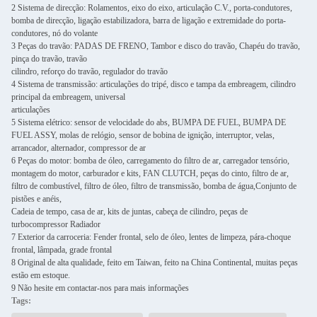
2 Sistema de direcção: Rolamentos, eixo do eixo, articulação C.V., porta-condutores,
bomba de direcção, ligação estabilizadora, barra de ligação e extremidade do porta-
condutores, nó do volante
3 Peças do travão: PADAS DE FRENO, Tambor e disco do travão, Chapéu do travão,
pinça do travão, travão
cilindro, reforço do travão, regulador do travão
4 Sistema de transmissão: articulações do tripé, disco e tampa da embreagem, cilindro
principal da embreagem, universal
articulações
5 Sistema elétrico: sensor de velocidade do abs, BUMPA DE FUEL, BUMPA DE
FUEL ASSY, molas de relógio, sensor de bobina de ignição, interruptor, velas,
arrancador, alternador, compressor de ar
6 Peças do motor: bomba de óleo, carregamento do filtro de ar, carregador tensório,
montagem do motor, carburador e kits, FAN CLUTCH, peças do cinto, filtro de ar,
filtro de combustível, filtro de óleo, filtro de transmissão, bomba de água,Conjunto de
pistões e anéis,
Cadeia de tempo, casa de ar, kits de juntas, cabeça de cilindro, peças de
turbocompressor Radiador
7 Exterior da carroceria: Fender frontal, selo de óleo, lentes de limpeza, pára-choque
frontal, lâmpada, grade frontal
8 Original de alta qualidade, feito em Taiwan, feito na China Continental, muitas peças
estão em estoque.
9 Não hesite em contactar-nos para mais informações
Tags: