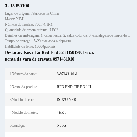
3233350190
Lugar de origem: Fabricado na China
Marca: YIMI
Número do modelo: 700P 4HK1
Quantidade de ordem mínima: 5 PCS
Detalhes da embalagem: 1, caixa neutra, 2, caixa colorida, 3, embalagem de marca do cliente
Tempo de entrega: 15-20 dias após o depósito
Habilidade da fonte: 10000pcs/mês
Destacar:
Isusu-Tai Rod End 3233350190
,
Isuzu
,
ponta da vara de gravata 8971431010
1Número da parte:
8-97143101-1
2Nome do produto:
RED END TIE RO LH
3Modelo de carro:
ISUZU NPR
4Modelo do motor:
4HK1
5Condição:
Novos