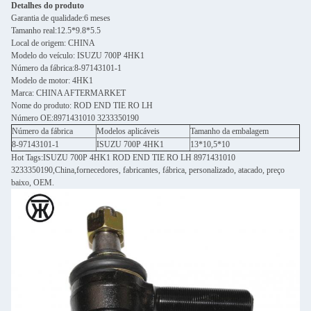
Detalhes do produto
Garantia de qualidade:6 meses
Tamanho real:12.5*9.8*5.5
Local de origem: CHINA
Modelo do veículo: ISUZU 700P 4HK1
Número da fábrica:8-97143101-1
Modelo de motor: 4HK1
Marca: CHINA AFTERMARKET
Nome do produto: ROD END TIE RO LH
Número OE:8971431010 3233350190
Número da fábrica
Modelos aplicáveis
Tamanho da embalagem
8-97143101-1
ISUZU 700P 4HK1
13*10,5*10
Hot Tags:ISUZU 700P 4HK1 ROD END TIE RO LH 8971431010
3233350190,China,fornecedores, fabricantes, fábrica, personalizado, atacado, preço
baixo, OEM.